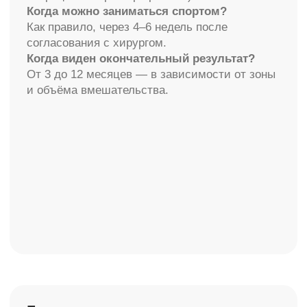
Все услуги
Пластическая хирургия (тело)
LPG-массаж
Пластическая хирургия (лицо)
RSL-массаж
Аппаратная косметология
Обертывания Arosha
Эстетическая косметология
Маммопластика
Инъекционная косметология
Контурная пластика
УЗИ+ЭКГ
Процедурный кабинет
Флебология
Гинекология
Лаборатория