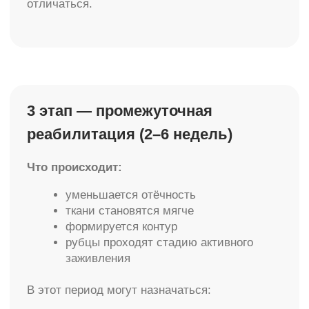
восстановления
индивидуальные особенности
организма
возраст
объём вмешательства
соблюдение рекомендаций врача
отказ от курения и алкоголя
полноценное питание и сон
Реабилитация — это совместная работа врача
и пациента.
Частые вопросы пациентов
Когда можно выходить на работу?
В среднем через 7–14 дней (зависит от вида
операции и характера работы).
Когда можно заниматься спортом?
Как правило, через 4–6 недель после
согласования с хирургом.
Когда виден окончательный результат?