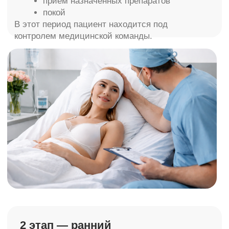
отличаться.
3 этап — промежуточная
реабилитация (2–6 недель)
Что происходит:
уменьшается отёчность
ткани становятся мягче
формируется контур
рубцы проходят стадию активного
заживления
В этот период могут назначаться:
лимфодренажные процедуры
аппаратные методики для ускорения
восстановления
физиотерапия
Пациент постепенно возвращается к
привычному ритму жизни.