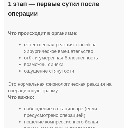
2 этап — ранний
восстановительный период (1–14
дней)
Что происходит:
отёк достигает пика на 2–4 день
постепенно уменьшается
болезненность
ткани начинают активно регенерировать
На этом этапе особенно важно строго
соблюдать рекомендации врача.
Ограничения:
исключить физические нагрузки
не посещать баню, сауну, солярий
не поднимать тяжести
избегать перегрева
В зависимости от типа операции
(маммопластика, абдоминопластика,
блефаропластика и др.) сроки могут