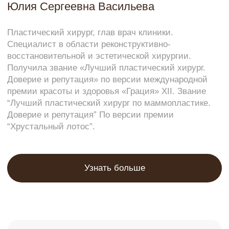
Что происходит в организме:
естественная реакция тканей на
хирургическое вмешательство
отёк и умеренная болезненность
возможны синяки
ощущение стянутости
Это нормальная физиологическая реакция на
операционную травму.
Что важно:
наблюдение в стационаре (если
предусмотрено операцией)
ношение компрессионного белья
приём назначенных препаратов
покой
В этот период пациент находится под
контролем медицинской команды.