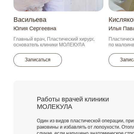
Работы врачей клиники
МОЛЕКУЛА
Один из видов пластической операции, призвана
раковины и избавлять от лопоухости. Отопластика
случае, если нарушено анатомическое строение 
Во время хирургического вмешательства затраг
и мягкие ткани ушной раковины.
Наши хирурги имеют обширный опыт в данном
направление и справятся с любой задачей
Получить консультацию
Написать