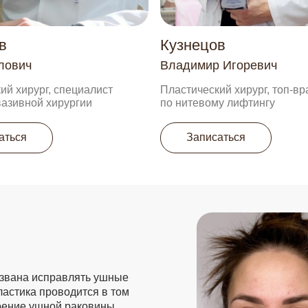
 исправлять ушные
 проводится в том
ушной раковины.
иваются хрящевые
 в WhatsApp