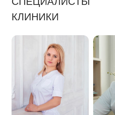
Васильева
Кисляков
Юлия Сергеевна
Илья Павлович
Главный врач, Пластический хирург,
Пластический хиру
основатель клиники МОЛЕКУЛА
по малоинвазивно
Записаться
Записаться