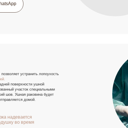
дики
Опыт работы 20 лет
ет устранить лопоухость
верхности ушной
 участок специальными
Ушная раковина будет
ется домой.
девается
 во время