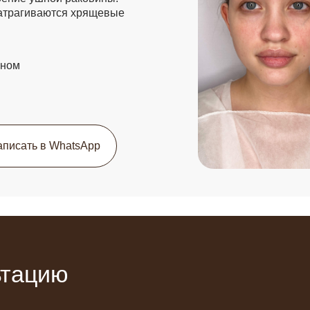
цию
Получить консультацию
ьности