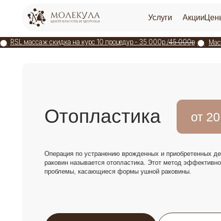
Услуги
Акции
Цены
О цен
⬤
⬤
RSL массаж скидка на курс 10 процедур - 35 000р./
45 000р
⬤
⬤
Массаж лица
Главн ая
/
Все услуги /
Пластическая хирургия
/
Операции по лицу
/ Отопластика
Отопластика
от 20 000
Операция по устранению врожденных и приобретенных дефектов 
раковин называется отопластика. Этот метод эффективно решает
проблемы, касающиеся формы ушной раковины.
Записаться на прием
Написать в WhatsAp