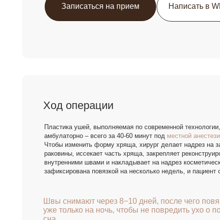
Ход операции
Консультации врачей = 0 руб.
Лучшие мето
Пластика ушей, выполняемая по современной технологии, позволя
амбулаторно – всего за 40-60 минут под
местной анестезией.
Чтобы изменить форму хряща, хирург делает надрез на задней по
раковины, иссекает часть хряща, закрепляет реконструированный
внутренними швами и накладывает на надрез косметический шов. 
зафиксирована повязкой на несколько недель, и пациент отправля
Швы снимают через 8−10 дней, после чего повязка на
уже только на ночь, чтобы не повредить ухо о подушку
сна.