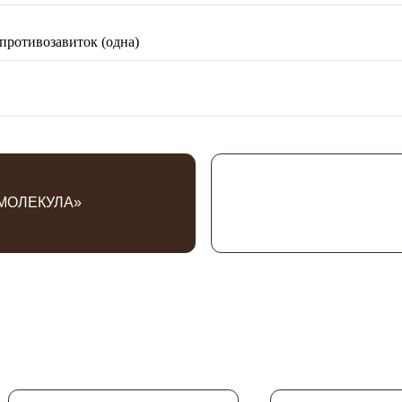
противозавиток (одна)
КУЛА»
Акции к
Практический врачебный
100% гарантия результата
стаж от 10 лет
Записаться на прием