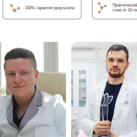
Кузнецов
Владимир Игоревич
рг, специалист
Пластический хирург, топ-врач хирург
й хирургии
по нитевому лифтингу
Записаться