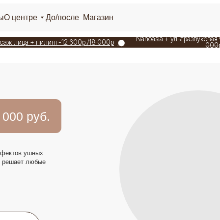
+7 925 19
тре
До/после
Магазин
Ежедневно 1
г. Москва, Ломоносовск
Nanoasia + ультразвуковая чисткая лица-7 7
 + пилинг-12 600р./
18 000р
⬤
000р
 руб.
ушных
 любые
p