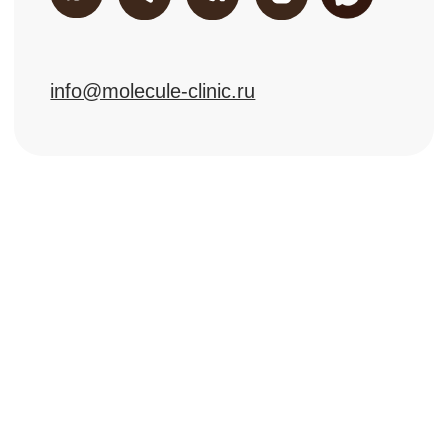
Все услуги
Пластическая хирургия (тело)
LPG-массаж
Пластическая хирургия (лицо)
RSL-массаж
Аппаратная косметология
Обертывания Arosha
Эстетическая косметология
Маммопластика
Инъекционная косметология
Контурная пластика
УЗИ+ЭКГ
Процедурный кабинет
Флебология
Гинекология
Лаборатория