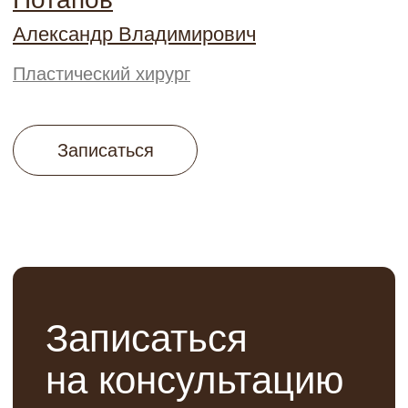
Пластическая хирургия (тело)
LPG-массаж
Пластическая хирургия (лицо)
RSL-массаж
Аппаратная косметология
Обертывания Arosha
Эстетическая косметология
Маммопластика
Инъекционная косметология
Контурная пластика
УЗИ+ЭКГ
Процедурный кабинет
Флебология
Гинекология
Лаборатория
Пациентам