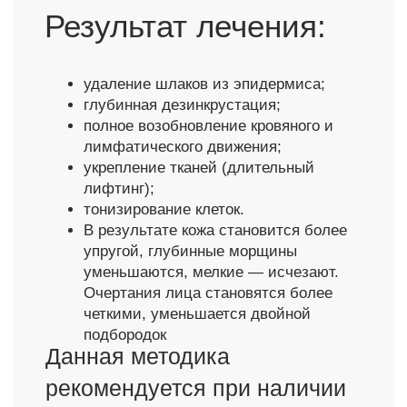
краснота
мешки под глазами
темные
черные точки
круги под
глазами
Прайс