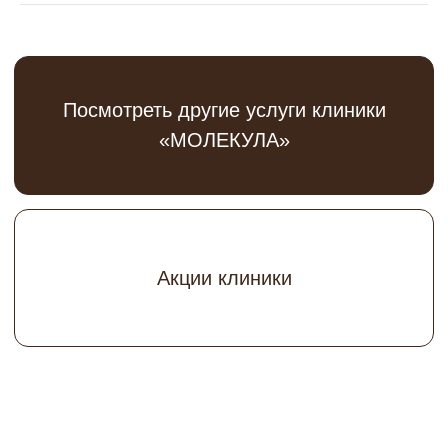
Зубкова
Светлана Александровна
КМН, косметолог
Записаться