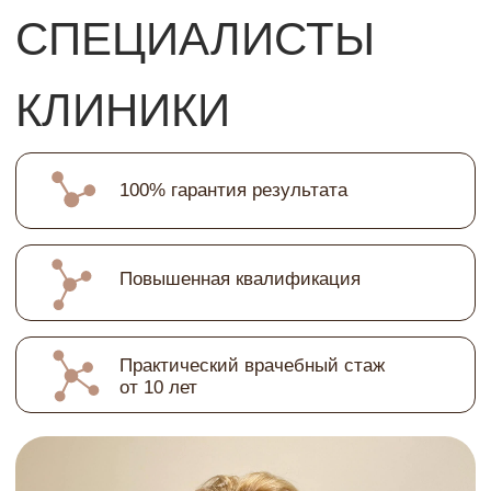
Юдина
Елена Валерьевна
Косметолог-эстетист
Записаться