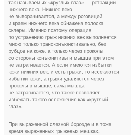
Существует ряд противопоказаний,
которые сопровождают любую
хирургическую операцию:
— заболевания глаз;
— повышенное артериальное давление;
— сахарный диабет в стадии декомпенсации;
— нарушение свертываемости крови;
— тяжелые заболевания внутренних органов;
— хронические заболевания в стадии
обострения;
— онкологические заболевания;
Очень важно помнить, что правильный выбор
хирурга, выполнение необходимого
предоперационного обследования сводят риски
к минимуму.
Вы, в свою очередь должны рассказать Вашему
доктору обо всех имеющихся у Вас
противопоказаниях. Выполнять все
рекомендации до и после операции.