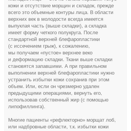
выполненной операции блефаропластики
сохраняется семь-десять лет.
Нужно дифференцировать т.н. «ложные»
избытки кожи верхних век, что выявляется при
выполнении определенных тестов. И тогда, как
правило, достаточно выполнить
эндоскопическую подтяжку лба, с коррекцией
линии бровей, или темпоропластику,
с коррекцией височных областей и наружного
угла глаза. Это позволит избежать рубцов
на верхних веках, сохранит объем тканей
в области верхних век, а Вы получите
гармоничное омоложение верхней зоны лица
и век.