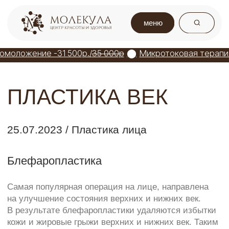
меню
омоложение -31 500р./
35 000р
⬤
Микротоковая терапия + экзосомы -10 150р./
⬤
Новости и статьи
/ Пластика век
ПЛАСТИКА ВЕК
25.07.2023 / Пластика лица
Блефаропластика
Самая популярная операция на лице, направлена
на улучшение состояния верхних и нижних век.
В результате блефаропластики удаляются избытки
кожи и жировые грыжи верхних и нижних век. Таким
образом можно устранить «нависание» тканей
верхних век и устранение «мешков под глазами»,
говоря словами пациентов.
При выполнении верхней и нижней
блефаропластики нужно учитывать:
качество кожи