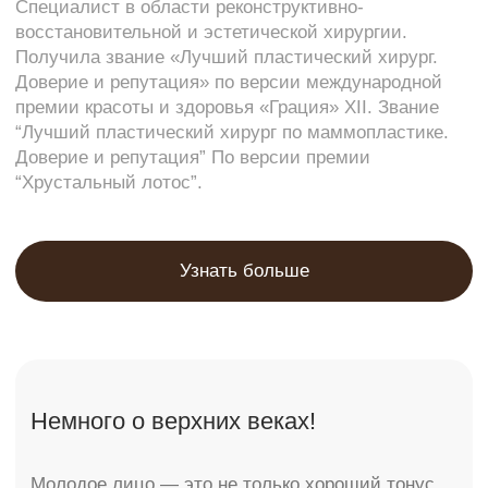
имеет форму четкого полукруга. После
стандартной верхней блефаропластики
(с иссечением грыж), к сожалению,
мы получаем «пустое» верхнее веко
и деформацию складки. Ткани выше складки
становятся запавшими. А при правильном
выполнении верхней блефаропластики нужно
устранить избытки кожи сохранив при этом
объем. Или, если он чрезмерно удален
предыдущими операциями, вернуть его,
использовав собственный жир (с помощью
липофиллинга).
Многие пациенты «рефлекторно» морщат лоб,
или надбровные области, т.к. избытки кожи
верхних век, чрезмерно нависающие над
ресничным краем верхнего века сужают поля
зрения. А для многих людей, имеющих
врожденные массивные веки блефаропластика
единственное средство для устранения
внешних признаков старения абсолютно
не соответствующих фактическому возрасту
человека.
Большинство людей после операции
блефаропластики выглядят помолодевшими
на десять лет, а стандартный
гарантированный результат от качественно