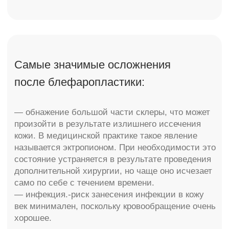
Пластическая хирургия (лицо)
RSL-массаж
Аппаратная косметология
Обертывания Arosha
Эстетическая косметология
Маммопластика
Инъекционная косметология
Контурная пластика
УЗИ+ЭКГ
Процедурный кабинет
Флебология
Гинекология
Лаборатория
Пациентам
Акции
Новости и статьи
Специалисты