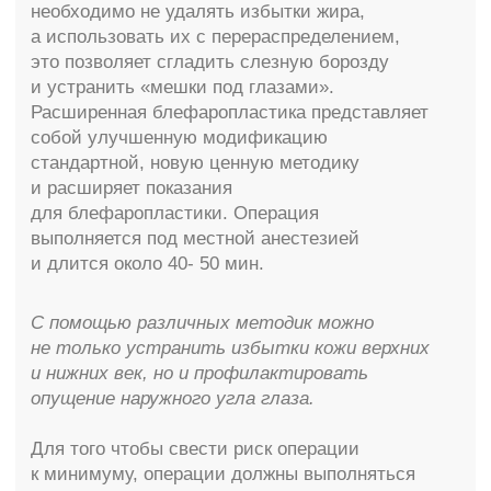
Что необходимо сделать перед
операцией:
— сообщить Вашему доктору обо всех
препаратах, которые Вы принимаете
постоянно;
— прекратить прием аспирина
и аспиринсодержащих препаратов;
— сообщить о начале менструального цикла;
— сообщить о наличии хронических
заболеваний;
— сообщить об операциях выполненных ранее
на лице и теле (о наличии келоидных рубцов)
Возможные риски и осложнения