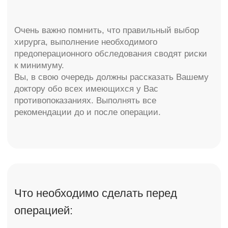
Синяки, кровоизлияния на белках проходят
в течении 10−14 дней.
Самые значимые осложнения
после блефаропластики:
— обнажение большой части склеры, что может
произойти в результате излишнего иссечения
кожи. В медицинской практике такое явление
называется эктропионом. При необходимости это
состояние устраняется в результате проведения
дополнительной хирургии, но чаще оно исчезает
само по себе с течением времени.
— инфекция.-риск занесения инфекции в кожу
век минимален, поскольку кровообращение очень
хорошее.
— послеоперационное кровотечение.
— расхождение швов.
— послеоперационный зуд.