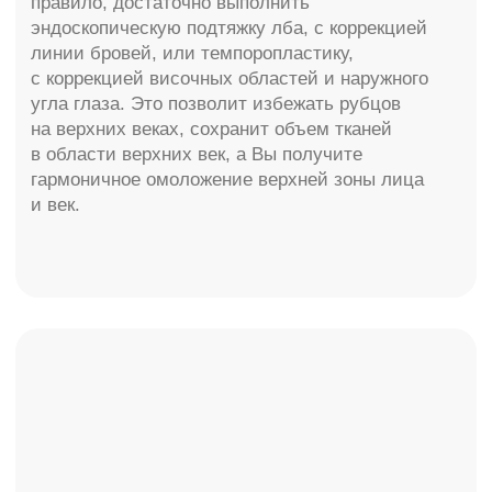
со стороны конъюнктивы и мышца при этом
не затрагивается. А если имеются избытки
кожи нижних век, и есть грыжи, то иссекаются
избытки кожи, а грыжи удаляются через
проколы в мышце, сама мышца
не затрагивается, что также позволяет
избежать такого осложнения как «круглый
глаз».
При выраженной слезной борозде и в тоже
время выраженных грыжевых мешках,
необходимо не удалять избытки жира,
а использовать их с перераспределением,
это позволяет сгладить слезную борозду
и устранить «мешки под глазами».
Расширенная блефаропластика представляет
собой улучшенную модификацию
стандартной, новую ценную методику
и расширяет показания
для блефаропластики. Операция
выполняется под местной анестезией
и длится около 40- 50 мин.
С помощью различных методик можно
не только устранить избытки кожи верхних
и нижних век, но и профилактировать