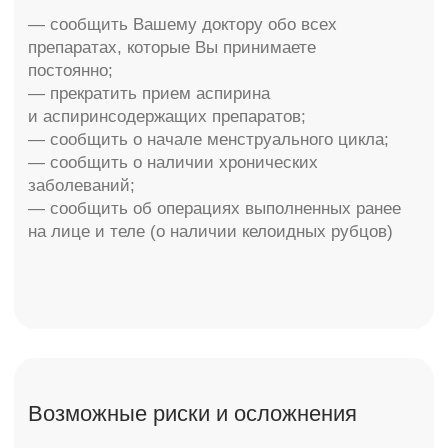
— эффект горячих глаз.
— синдром «сухой глаз».
— излишняя чувствительность к свету.
— туманное двоящееся изображение.
— отек тканей, который проходит максимум
через три недели.
— временные слезотечения, изменение
зрения, поредение ресниц — наблюдаются
крайне редко
Вышеперечисленные симптомы обычно
характерны лишь в течение нескольких дней
после проведения операции, и как плавило,
проходят через три-четыре недели после
хирургического вмешательства.
Необходимо тщательно соблюдать и
выполнять все рекомендации Вашего
оперирующего хирурга, что позволит
достичь желаемого результата в короткие
сроки и эффект выполненной операции
будет радовать Вас долгие годы!