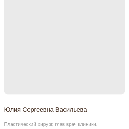
Юлия Сергеевна Васильева
Пластический хирург, глав врач клиники.
Специалист в области реконструктивно-
восстановительной и эстетической хирургии.
Получила звание «Лучший пластический хирург.
Доверие и репутация» по версии международной
премии красоты и здоровья «Грация» ХII. Звание
“Лучший пластический хирург по маммопластике.
Доверие и репутация” По версии премии
“Хрустальный лотос”.
Узнать больше
Немного о верхних веках!
Молодое лицо — это не только хороший тонус
кожи и отсутствие морщин и складок, прежде
всего это объемные контуры лица. В области
верхних век в молодости всегда имеется
выпуклая часть (выше складки), а складка