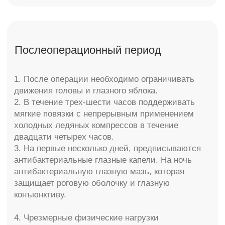
КОНТАКТЫ
+7 925 199 11-22
г. Москва, Ломоносовский
проспект 29 к2
ПН - ВС 10:00 - 21:00
info@molecule-clinic.ru