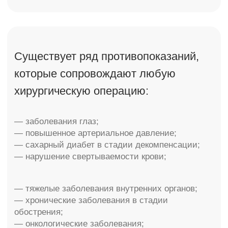
движения головы и глазного яблока.
2. В течение трех-шести часов поддерживать
мягкие повязки с непрерывным применением
холодных ледяных компрессов в течение
двадцати четырех часов.
3. На первые несколько дней, предписываются
антибактериальные глазные капели. На ночь
антибактериальную глазную мазь, которая
защищает роговую оболочку и глазную
конъюнктиву.
4. Чрезмерные физические нагрузки
запрещены в течении 2−3 недель
(зависимости от объема операции).
5. Ограничить чтение книг, работу
с компьютером и просмотр телевизора.
6. Не рекомендуется ношение контактных линз
в течение первых двух недель.
Снятие послеоперационных швов
осуществляется через три-семь дней
с дальнейшим использованием защитных
кремов, или гелей на линии швов. Большинство
пациентов могут выйти на работу через семь-
десять дней. Тонкие послеоперационные швы,
бледнеют и практически исчезают полностью
через два-три месяца.