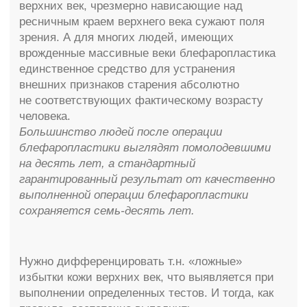
Нижние веки, что очень важно!
Стандартная нижняя блефаропластика
учитывает пересечение круговой мышцы
глаза, что неизбежно приводит к появлению,
так называемых «круглых глаз» — ретракции
нижнего века. Нижнее веко
не выворачивается, а между роговицей
и краем нижнего века обнажена полоска
склеры. Именно поэтому операция
по устранению грыж нижних век выполняется
мною только трансконъюнктивально, без
рубцов на коже, а только через проколы