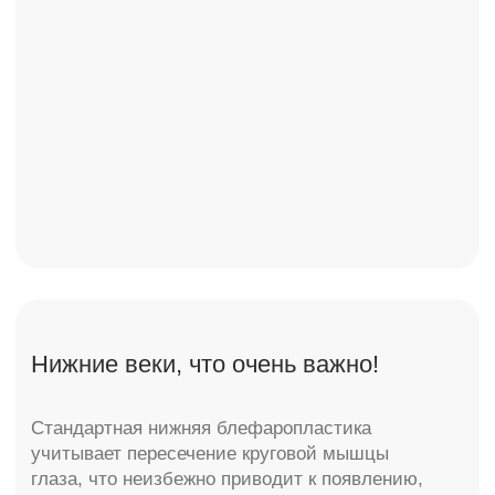
опущение наружного угла глаза.
Для того чтобы свести риск операции
к минимуму, операции должны выполняться
исключительно по показаниям. И выслушав
жалобы пациента подобрать ту методику
операции, которая показана в каждом
конкретном случае и будет направлена
именно на улучшение внешнего вида
пациента и конечно омоложения.
Важно донести до пациента, что
блефаропластика может устранить многие
возрастные изменения
, но нужно понимать
и не стоит ожидать следующего —
не устранит «гусиные лапки», не поднимет
нависшие брови и не удалит темные круги
под глазами. Но существует комплекс
мероприятий, который позволит устранить
и добиться желаемого результата без
операции и гармонично дополнит правильно
выполненную операцию!