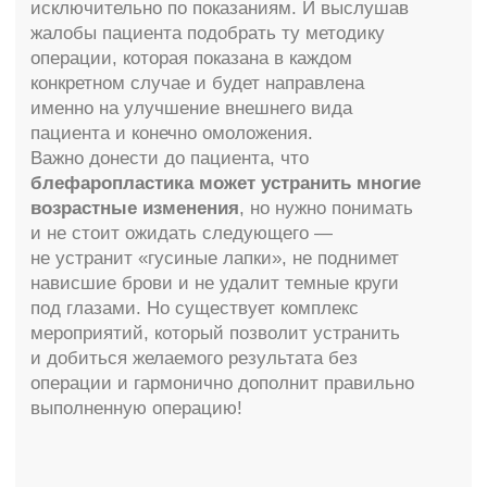
Всевозможные риски пластический хирург
оценивает еще на этапе дооперационных
консультаций. А самое большое
послеоперационное осложнение – это Ваша
неудовлетворенность результатом операции,
когда новый облик не соответствует ожиданиям.
Не стоит спешить
, ведь самая надежная
профилактика осложнений – правильный выбор
хирурга и выполнение полного комплекса до- и
послеоперационных рекомендаций.
Блефаропластика – стабильно выполняемая, с
самым низким процентом патологии,
практически безопасная хирургическая
процедура.
Побочные послеоперационные
эффекты крайне редкое явление.
Послеоперационный период
1. После операции необходимо ограничивать