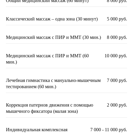
Общий медицинский массаж (60 минут)
8 000 руб.
Классический массаж – одна зона (30 минут)
5 000 руб.
Медицинский массаж с ПИР и ММТ (30 мин.)
8 000 руб.
Медицинский массаж с ПИР и ММТ (60
10 000 руб.
мин.)
Овчар
Роман Анисимович
Лечебная гимнастика с мануально-мышечным
7 000 руб.
тестированием (60 мин.)
Алголог, анестезиолог-реаниматолог с
многолетним опытом.
Коррекция патернов движения с помощью
2 000 руб.
Записаться
мышечного фиксатора (малая зона)
Индивидуальная комплексная
7 000 - 11 000 руб.