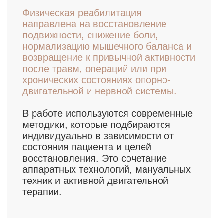
системы (TENS-терапия)
лечебную магнитотерапию (SIS)
электрофорез лекарственных
препаратов
медицинский и лечебный массаж
мануально-мышечное тестирование
для оценки дисбалансов
разработку суставов с применением
мобилизационных техник, ПИР и
тракции
индивидуальные занятия лечебной
гимнастикой (ЛФК)
коррекцию двигательных паттернов
комплексные реабилитационные
программы различной длительности
Отдельное внимание уделяется пациентам с
неврологическими нарушениями, где
восстановление требует сочетания
пассивных и активных методик под
контролем специалиста.
Каждая программа строится индивидуально
— с учётом диагноза, уровня боли,
ограничений движения и этапа
восстановления.