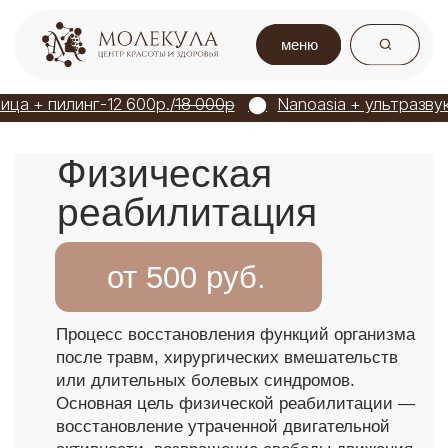
меню
ца + пилинг-12 600р./
18 000р
⬤
Nanoasia + ультразвуковая чисткая лица-7 7
⬤
Физическая
реабилитация
от 500 руб.
Процесс восстановления функций организма
после травм, хирургических вмешательств
или длительных болевых синдромов.
Основная цель физической реабилитации —
восстановление утраченной двигательной
активности, возвращение свободы движения
и снижение риска повторных осложнений и
рецидивов боли.
Современная медицинская реабилитация
включает комплекс индивидуально
подобранных методик: лечебные
упражнения, восстановительные программы
и терапевтические воздействия,