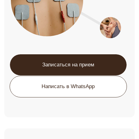
Физическая реабилитация
направлена на восстановление
подвижности, снижение боли,
нормализацию мышечного баланса и
возвращение к привычной активности
после травм, операций или при
хронических состояниях опорно-
двигательной и нервной системы.
В работе используются современные
методики, которые подбираются
индивидуально в зависимости от
состояния пациента и целей
восстановления. Это сочетание
аппаратных технологий, мануальных
техник и активной двигательной
терапии.
Программы могут включать:
электростимуляцию мышц и нервной