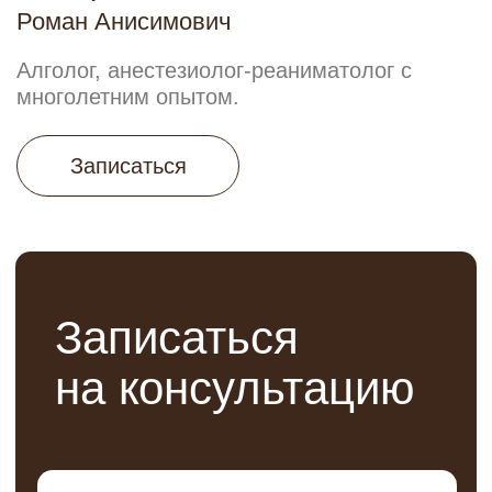
Пластическая хирургия (лицо)
RSL-массаж
Аппаратная косметология
Обертывания Arosha
Эстетическая косметология
Маммопластика
Инъекционная косметология
Контурная пластика
УЗИ+ЭКГ
Процедурный кабинет
Флебология
Гинекология
Лаборатория
Пациентам
Акции
Новости и статьи
Специалисты