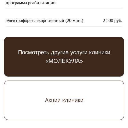
программа реабилитации
Записаться
на консультацию
Электрофорез лекарственный (20 мин.)
2 500 руб.
Получить консультацию
Нажимая на кнопку вы соглашаетесь с
политикой
конфиденциальности