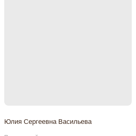
Юлия Сергеевна Васильева
Пластический хирург, глав врач клиники.
Специалист в области реконструктивно-
восстановительной и эстетической хирургии.
Получила звание «Лучший пластический хирург.
Доверие и репутация» по версии международной
премии красоты и здоровья «Грация» ХII. Звание
“Лучший пластический хирург по маммопластике.
Доверие и репутация” По версии премии
“Хрустальный лотос”.
Узнать больше
Что решает лазерное интимное
омоложение?