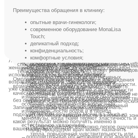
Пластическая хирургия (лицо)
RSL-массаж
Аппаратная косметология
Обертывания Arosha
Эстетическая косметология
Маммопластика
Инъекционная косметология
Контурная пластика
УЗИ+ЭКГ
Процедурный кабинет
Флебология
Гинекология
Лаборатория
Пациентам
Акции
Новости и статьи