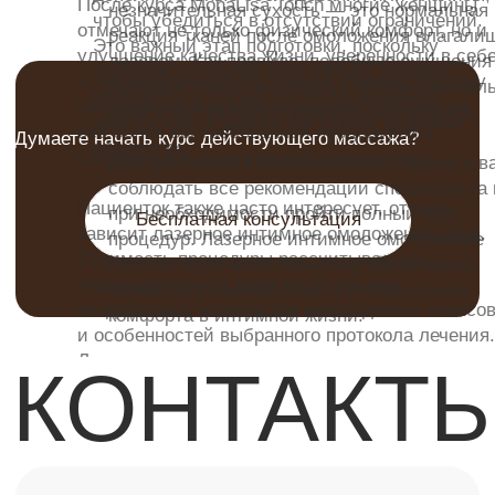
Специалисты
Наши работы
Интернет-магазин
Карта сайта
Политика конфиденциальности
info@molecule-clinic.ru
г. Москва, Ломоносовский пр-т 29к2
ООО "ЭСТЕТИЧЕСКАЯ ХИРУРГИЯ" №
ЛИЦЕНЗИИ ЛО-77-01-021710 @2000-2025.
Все права защищены.