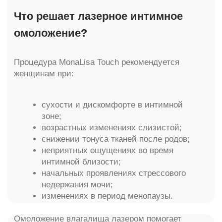
выполняется с помощью специальной
фракционной CO2-насадки, которая
обеспечивает точное и безопасное
воздействие на слизистую оболочку
влагалища.
Во время процедуры лазер мягко прогревает
ткани, стимулируя выработку коллагена,
улучшение микроциркуляции и естественное
обновление слизистой. Благодаря этому
лазерное интимное омоложение помогает
повысить упругость тканей, уменьшить
сухость и восстановить комфорт в интимной
зоне. Процедура переносится комфортно и
обычно не требует общего наркоза или
длительной реабилитации.
После сеанса пациентка может практически
сразу вернуться к привычному образу жизни.
В первые дни возможно легкое ощущение
тепла или повышенная чувствительность —
это нормальная реакция тканей после
лазерного воздействия. Омоложение
влагалища лазером считается одной из самых
современных и деликатных процедур в
эстетической гинекологии.
Многих пациенток также интересует, от чего
зависит лазерное интимное омоложение цена.