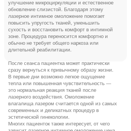
Преимущества омоложения
влагалища лазером
Когда заметен результат?
Противопоказания к
Лазерное интимное
Рекомендации после
процедуре
омоложение: цена
процедуры
процедуры