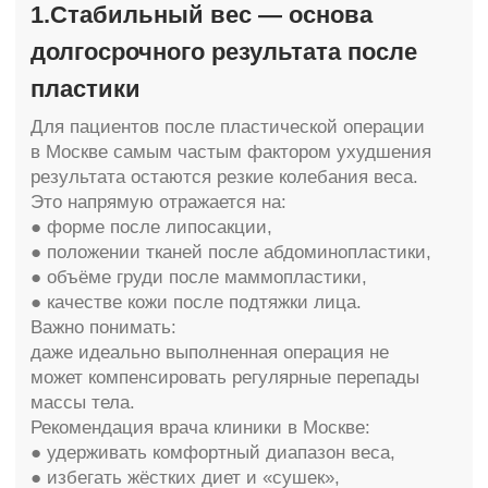
это норма.
В послеоперационных рекомендациях для
пациентов клиники "Молекула" мы делаем
акцент
на базовых вещах:
● регулярное увлажнение,
● питание кожи без агрессивных активов,
● отказ от сомнительных процедур вне
клиники,
● обязательная защита от солнца.
Почему это особенно важно:
климат, уровень инсоляции и городской ритм
напрямую влияют на скорость фотостарения
и состояние кожи после пластики.