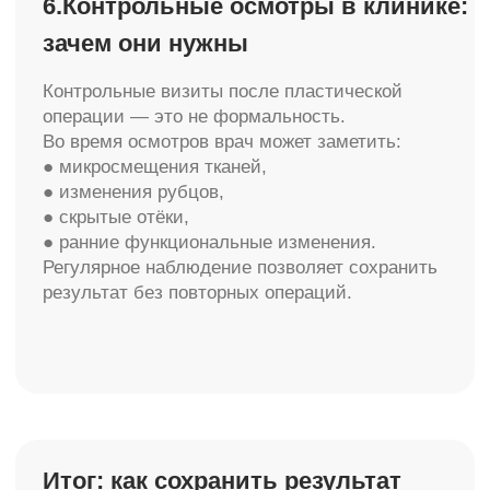
Все услуги
Пластическая хирургия (тело)
LPG-массаж
Пластическая хирургия (лицо)
RSL-массаж
Аппаратная косметология
Обертывания Arosha
Эстетическая косметология
Маммопластика
Инъекционная косметология
Контурная пластика
УЗИ+ЭКГ
Процедурный кабинет
Флебология
Гинекология
Лаборатория