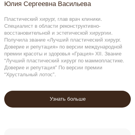
Для пациентов после пластической операции
в Москве самым частым фактором ухудшения
результата остаются резкие колебания веса.
Это напрямую отражается на:
● форме после липосакции,
● положении тканей после абдоминопластики,
● объёме груди после маммопластики,
● качестве кожи после подтяжки лица.
Важно понимать:
даже идеально выполненная операция не
может компенсировать регулярные перепады
массы тела.
Рекомендация врача клиники в Москве:
● удерживать комфортный диапазон веса,
● избегать жёстких диет и «сушек»,
● корректировать питание с учётом образа
жизни, а не модных методик.
2.Уход за кожей после
пластической операции:
рекомендации клиники
После завершения реабилитации кожа в зоне
операции остаётся более чувствительной —