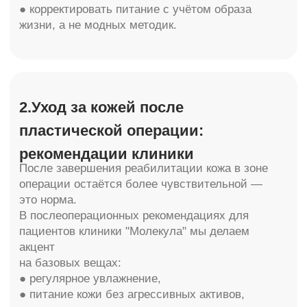
3.Гормональный фон и результат
пластики: что важно учитывать
Врачебная практика показывает: у
пациенток изменения гормонального фона
часто совпадают с ухудшением качества кожи
и появлением стойких отёков после операций.
Гормоны влияют на:
● плотность кожи,
● скорость заживления,
● формирование рубцов,
● склонность к задержке жидкости.
Когда стоит обратиться к специалисту:
● изменения цикла,
● хроническая усталость,
● нарушения сна,
● необъяснимые колебания веса.
Коррекция гормонального фона часто
позволяет стабилизировать результат
пластики без повторных вмешательств.