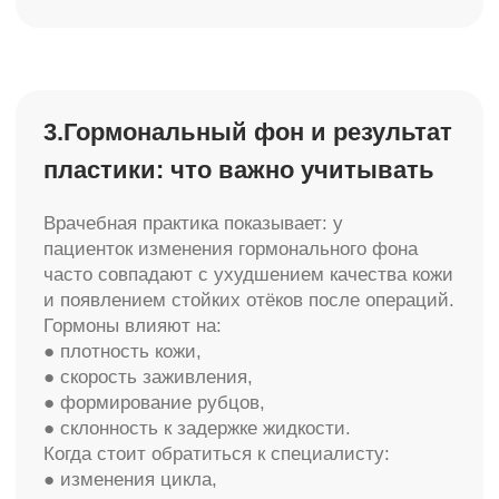
5.Образ жизни после пластической
операции: рекомендации врача
Пациенты часто недооценивают этот пункт, но
именно он чаще всего определяет, сохранится
ли результат на годы.
Три фактора, которые мы подчёркиваем
пациентам:
● полноценный сон,
● умеренная физическая активность,
● питание без крайностей.
После хирургического вмешательства
организм становится более чувствительным к
перегрузкам — и это напрямую отражается на
состоянии тканей.
6.Контрольные осмотры в клинике:
зачем они нужны
Контрольные визиты после пластической