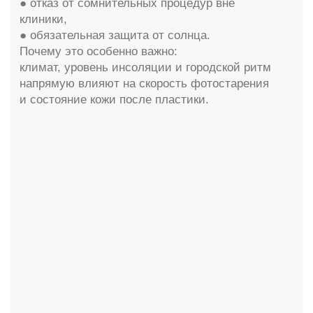
4.Поддерживающая косметология
после пластики
Пластическая хирургия не отменяет
косметологию — она задаёт ей правильное
направление.
Мы используем только те методики,
которые не конфликтуют с хирургическим
результатом:
● RF-технологии (включая Morpheus),
● мягкие лазерные процедуры,
● деликатную филлерную коррекцию,
● индивидуальные уходовые программы.
Все процедуры подбираются с учётом
операции, сроков и анатомии, а не по
универсальному протоколу.