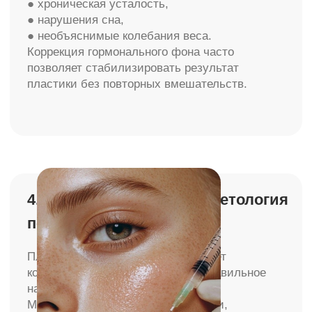
операции — это не формальность.
Во время осмотров врач может заметить:
● микросмещения тканей,
● изменения рубцов,
● скрытые отёки,
● ранние функциональные изменения.
Регулярное наблюдение позволяет сохранить
результат без повторных операций.
Итог: как сохранить результат
пластики надолго
Долговечный результат пластической
операции — это всегда совместная работа:
● профессионализма хирурга,
● и бережного отношения пациента к своему
телу.
Пластика даёт старт изменениям.
А годы красивого результата формируются в
повседневных решениях и регулярном
медицинском контроле.