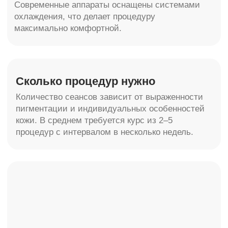
Все услуги
Пластическая хирургия (тело)
LPG-массаж
Пластическая хирургия (лицо)
RSL-массаж
Аппаратная косметология
Обертывания Arosha