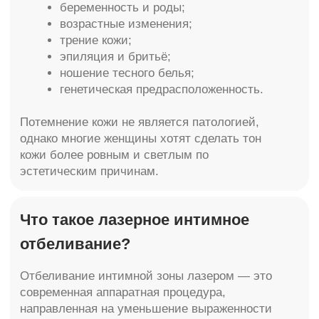
внутренней поверхности бёдер.
Преимущества лазерного
отбеливания
Деликатное воздействие
Современные лазерные технологии работают
точечно и бережно, что особенно важно для
чувствительной кожи интимной зоны.
Быстрый результат
Первые изменения заметны уже после первых
процедур. Кожа становится более светлой и
ровной.
Минимальная реабилитация
После процедуры не требуется длительное
восстановление. Пациент быстро возвращается
к привычному образу жизни.
Безопасность
При проведении процедуры опытным врачом
риск осложнений минимален.
Как проходит процедура