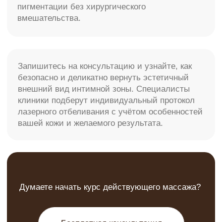
Карта сайта
Политика конфиденциальности
info@molecule-clinic.ru
г. Москва, Ломоносовский пр-т 29к2
ООО "ЭСТЕТИЧЕСКАЯ ХИРУРГИЯ" №
ЛИЦЕНЗИИ ЛО-77-01-021710 @2000-2025.
Все права защищены.