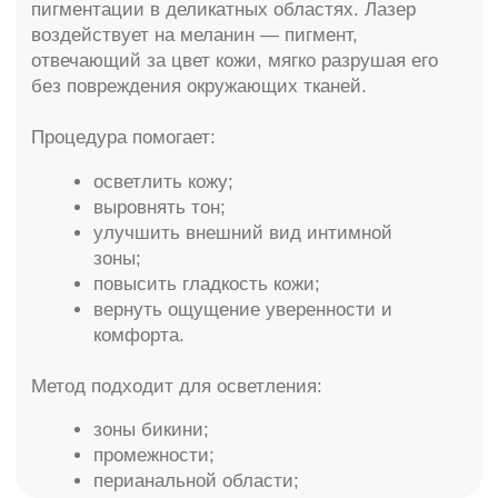
Перед процедурой врач проводит
консультацию, оценивает состояние кожи и
исключает противопоказания.
Этапы процедуры:
очищение кожи;
нанесение анестезирующего средства
при необходимости;
лазерная обработка выбранной зоны;
нанесение успокаивающих средств.
Сеанс занимает в среднем 20–40 минут.
Противопоказания
Несмотря на безопасность метода, процедура
имеет ряд противопоказаний:
беременность;
период лактации;
воспалительные процессы;
инфекции;
повреждения кожи;
онкологические заболевания;
свежий загар.