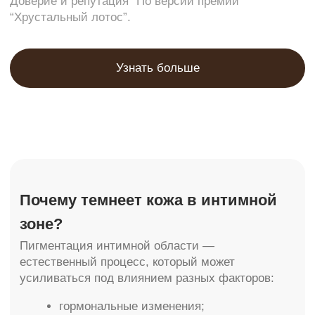
Что такое лазерное интимное
отбеливание?
Отбеливание интимной зоны лазером — это
современная аппаратная процедура,
направленная на уменьшение выраженности
пигментации в деликатных областях. Лазер
воздействует на меланин — пигмент,
отвечающий за цвет кожи, мягко разрушая его
без повреждения окружающих тканей.
Процедура помогает:
осветлить кожу;
выровнять тон;
улучшить внешний вид интимной
зоны;
повысить гладкость кожи;
вернуть ощущение уверенности и
комфорта.
Метод подходит для осветления:
зоны бикини;
промежности;
перианальной области;