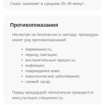
Эстетическая гинекология сегодня — это не
только про красоту, но и про внутренний
комфорт женщины. Отбеливание интимной
зоны лазером помогает чувствовать себя
увереннее, улучшает восприятие собственного
тела и позволяет деликатно решить проблему