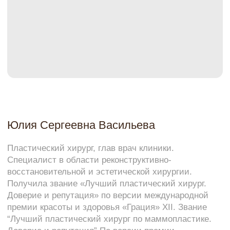
Узнать больше
Почему темнеет кожа в интимной
зоне?
Пигментация интимной области —
естественный процесс, который может
усиливаться под влиянием разных факторов:
гормональные изменения;
беременность и роды;
возрастные изменения;
трение кожи;
эпиляция и бритьё;
ношение тесного белья;
генетическая предрасположенность.
Потемнение кожи не является патологией,
однако многие женщины хотят сделать тон
кожи более ровным и светлым по
эстетическим причинам.