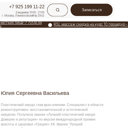
9 11-22
Записаться
0:00 - 21:00
ий пр 29 к2
00р./
11
RSL массаж скидка на курс 10 процедур - 35 000р./
45 000р
⬤
⬤
Мас
евна Васильева
меню
рг, глав врач клиники. Специалист в области
 восстановительной и эстетической
ла звание «Лучший пластический хирург.
ция» по версии международной премии
я «Грация» ХII. Звание “Лучший
ург по маммопластике. Доверие и
рсии премии “Хрустальный лотос”.