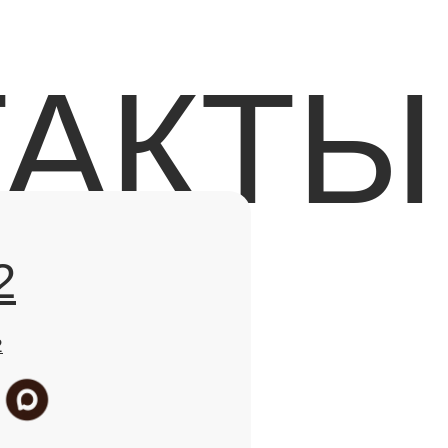
Пациентам
 (тело)
LPG-массаж
Акции