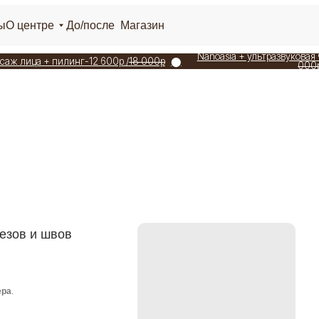
+7 925 19
тре
До/после
Магазин
Ежедневно 1
г. Москва, Ломоносовск
Nanoasia + ультразвуковая чисткая лица-7 7
 + пилинг-12 600р./
18 000р
⬤
000р
Юлия Серге
 швов
Пластический хиру
реконструктивно-
хирургии. Получи
Доверие и репута
красоты и здоровь
пластический хир
репутация” По ве