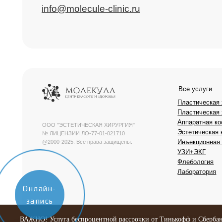
Пластическая хирургия
Аппаратная косметоло
ООО "ЭСТЕТИЧЕСКАЯ ХИРУРГИЯ"
Эстетическая косметол
№ ЛИЦЕНЗИИ ЛО-77-01-021710
Инъекционная космето
@2000-2025. Все права защищены.
УЗИ+ЭКГ
Флебология
Лаборатория
Онлайн-
запись
ВАЖНО!
Услуга беспроцентной рассрочки от Тинькофф и Сбер