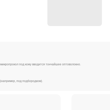
Узнать
кол под кожу вводится тончайшее оптоволокно.
В результате кож
четче, шея — бол
Эффект заметен с
запускается есте
, под подбородком).
результат усилив