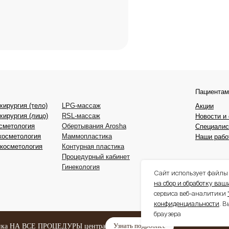
 (лицо)
RSL-массаж
Новости и статьи
гия
Обертывания Arosha
Специалисты
огия
Маммопластика
Наши работы
логия
Контурная пластика
Процедурный кабинет
Гинекология
Интернет-магазин
Сайт использует файлы 
на сбор и обработку ва
сервиса веб-аналитики
конфиденциальности
. В
браузера
Узнать подробнее
банка НА ВСЕ ПРОЦЕДУРЫ центра