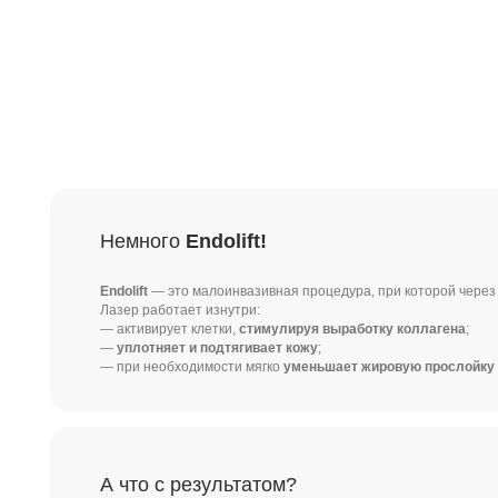
Немного
Endolift!
Endolift
— это малоинвазивная процедура, при которой через микропро
Лазер работает изнутри:
— активирует клетки,
стимулируя выработку коллагена
;
—
уплотняет и подтягивает кожу
;
— при необходимости мягко
уменьшает жировую прослойку
(например
А что с результатом?
Без разрезов и швов
Минимальная реабилитация
— небольшой отёк и покраснение
проходят за 2–3 дня.
Результат
держится до 2–3 лет при хорошем уходе.