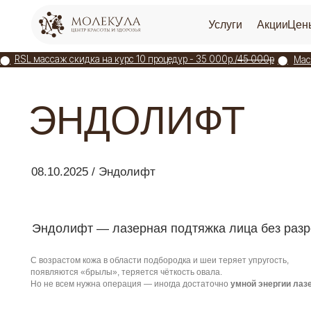
Услуги
Акции
Цены
О цен
⬤
⬤
RSL массаж скидка на курс 10 процедур - 35 000р./
45 000р
⬤
⬤
Массаж лица
Новости и статьи
/ Эндолифт
ЭНДОЛИФТ
08.10.2025 / Эндолифт
Эндолифт — лазерная подтяжка лица без разрезов и
С возрастом кожа в области подбородка и шеи теряет упругость,
появляются «брылы», теряется чёткость овала.
Но не всем нужна операция — иногда достаточно
умной энергии лазера
.