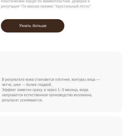
 больше
а становится плотнее, контуры лица —
ее гладкой.
разу, а через 1–3 месяца, когда
ственное производство коллагена,
ается.